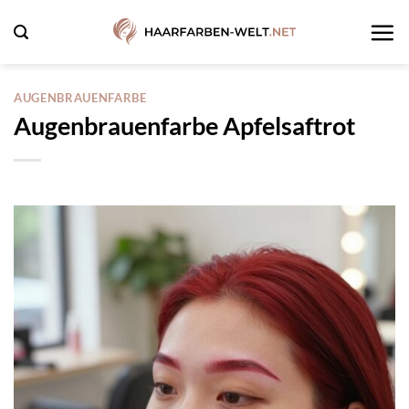
Zum
Inhalt
springen
AUGENBRAUENFARBE
Augenbrauenfarbe Apfelsaftrot