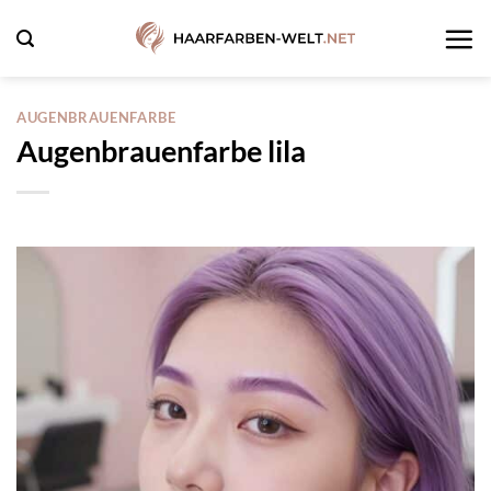
Zum
Inhalt
springen
AUGENBRAUENFARBE
Augenbrauenfarbe lila