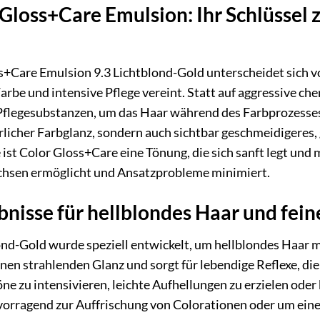
loss+Care Emulsion: Ihr Schlüssel z
+Care Emulsion 9.3 Lichtblond-Gold unterscheidet sich
arbe und intensive Pflege vereint. Statt auf aggressive che
flegesubstanzen, um das Haar während des Farbprozesses z
ürlicher Farbglanz, sondern auch sichtbar geschmeidigere
st Color Gloss+Care eine Tönung, die sich sanft legt und m
hsen ermöglicht und Ansatzprobleme minimiert.
nisse für hellblondes Haar und fei
ond-Gold wurde speziell entwickelt, um hellblondes Haar
nen strahlenden Glanz und sorgt für lebendige Reflexe, die
öne zu intensivieren, leichte Aufhellungen zu erzielen od
rvorragend zur Auffrischung von Colorationen oder um eine