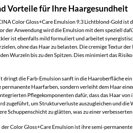
 Vorteile für Ihre Haargesundheit
NA Color Gloss+Care Emulsion 9.3 Lichtblond-Gold ist 
or der Anwendung wird die Emulsion mit dem speziell daf
kler ist ebenfalls mild formuliert und arbeitet synergist
rzielen, ohne das Haar zu belasten. Die cremige Textur der
 den Wurzeln bis zu den Spitzen. Dies minimiert das Risik
dringt die Farb-Emulsion sanft in die Haaroberfläche ein u
e permanente Haarfarben, sondern verleiht dem Haar eine
 integrierten Pflegekomponenten dafür, dass das Haar von in
rd zugeführt, um Strukturverluste auszugleichen und die 
ßere Schuppenschicht zu glätten, was zu einer verbesserte
l der Color Gloss+Care Emulsion ist ihre semi-permanente 