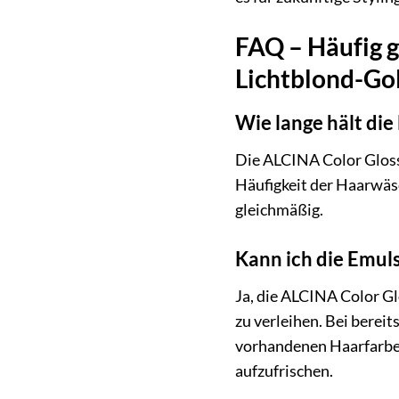
FAQ – Häufig g
Lichtblond-Go
Wie lange hält di
Die ALCINA Color Gloss+
Häufigkeit der Haarwäsc
gleichmäßig.
Kann ich die Emul
Ja, die ALCINA Color G
zu verleihen. Bei berei
vorhandenen Haarfarbe i
aufzufrischen.