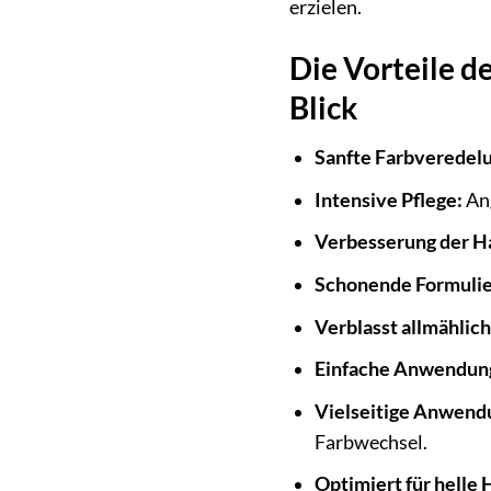
erzielen.
Die Vorteile d
Blick
Sanfte Farbveredel
Intensive Pflege:
Ang
Verbesserung der Ha
Schonende Formulie
Verblasst allmählich
Einfache Anwendun
Vielseitige Anwend
Farbwechsel.
Optimiert für helle