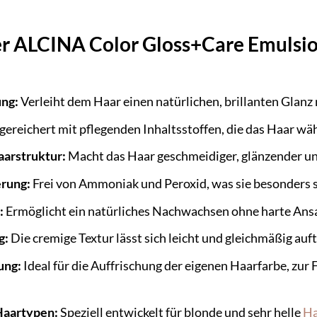
er ALCINA Color Gloss+Care Emulsio
ung:
Verleiht dem Haar einen natürlichen, brillanten Glan
ereichert mit pflegenden Inhaltsstoffen, die das Haar w
arstruktur:
Macht das Haar geschmeidiger, glänzender un
rung:
Frei von Ammoniak und Peroxid, was sie besonders
:
Ermöglicht ein natürliches Nachwachsen ohne harte Ans
g:
Die cremige Textur lässt sich leicht und gleichmäßig auf
ung:
Ideal für die Auffrischung der eigenen Haarfarbe, zur 
 Haartypen:
Speziell entwickelt für blonde und sehr helle
Ha