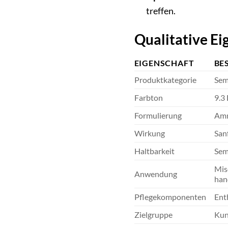
treffen.
Qualitative Ei
EIGENSCHAFT
BE
Produktkategorie
Sem
Farbton
9.3
Formulierung
Amm
Wirkung
San
Haltbarkeit
Sem
Mis
Anwendung
han
Pflegekomponenten
Ent
Zielgruppe
Kun