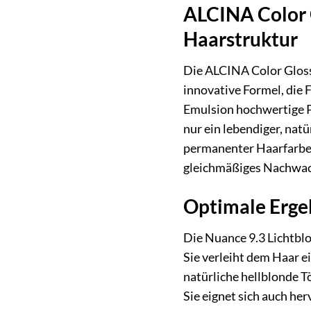
ALCINA Color G
Haarstruktur
Die ALCINA Color Gloss
innovative Formel, die F
Emulsion hochwertige P
nur ein lebendiger, nat
permanenter Haarfarbe i
gleichmäßiges Nachwac
Optimale Ergeb
Die Nuance 9.3 Lichtbl
Sie verleiht dem Haar ei
natürliche hellblonde T
Sie eignet sich auch he