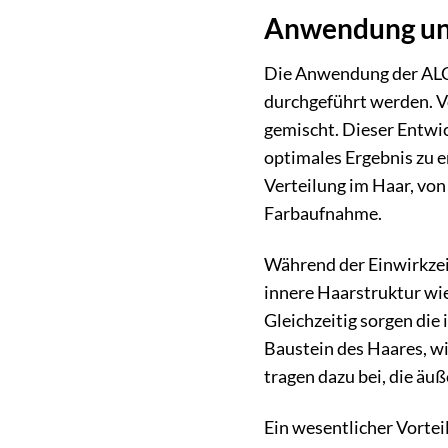
Anwendung und
Die Anwendung der ALCI
durchgeführt werden. V
gemischt. Dieser Entwic
optimales Ergebnis zu e
Verteilung im Haar, von
Farbaufnahme.
Während der Einwirkzeit 
innere Haarstruktur wi
Gleichzeitig sorgen die
Baustein des Haares, wi
tragen dazu bei, die äu
Ein wesentlicher Vortei