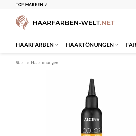
Zum
TOP MARKEN ✓
Inhalt
springen
HAARFARBEN
HAARTÖNUNGEN
FA
Start
»
Haartönungen