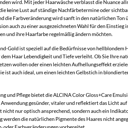
nden wird. Mit jeder Haarwäsche verblasst die Nuance all
 die keine Lust auf ständige Nachfärbetermine oder sicht
nd die Farbveränderung wird sanft in den natürlichen Ton
on auch zu einer ausgezeichneten Wahl für den Einstieg in
ren und ihre Haarfarbe regelmäßig ändern möchten.
nd-Gold ist speziell auf die Bedürfnisse von hellblondem 
dem Haar Lebendigkeit und Tiefe verleiht. Ob Sie Ihre nat
etzen wollen oder einen leichten Aufhellungseffekt erziele
Sie ist auch ideal, um einen leichten Gelbstich in blondie
ung und Pflege bietet die ALCINA Color Gloss+Care Emuls
 Anwendung gesünder, vitaler und reflektiert das Licht auf
st nicht nur optisch ansprechend, sondern auch ein Indikato
 werden die natürlichen Pigmente des Haares nicht angegr
ng- oder Farbveränderungen vorbereitet.