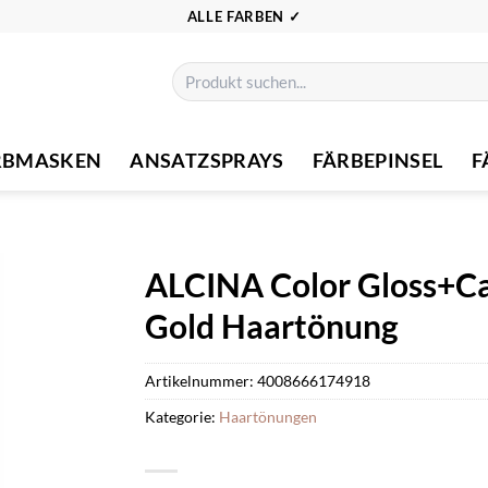
ALLE FARBEN ✓
Suchen
nach:
RBMASKEN
ANSATZSPRAYS
FÄRBEPINSEL
F
ALCINA Color Gloss+Car
Gold Haartönung
Artikelnummer:
4008666174918
Kategorie:
Haartönungen