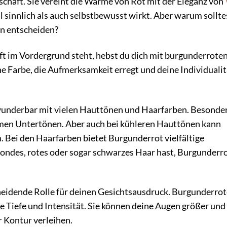
nschaft. Sie vereint die Wärme von Rot mit der Eleganz von
 sinnlich als auch selbstbewusst wirkt. Aber warum sollte
en entscheiden?
 oft im Vordergrund steht, hebst du dich mit burgunderrote
ne Farbe, die Aufmerksamkeit erregt und deine Individualit
underbar mit vielen Hauttönen und Haarfarben. Besonder
rmen Untertönen. Aber auch bei kühleren Hauttönen kann
Bei den Haarfarben bietet Burgunderrot vielfältige
ondes, rotes oder sogar schwarzes Haar hast, Burgunderr
eidende Rolle für deinen Gesichtsausdruck. Burgunderrot
 Tiefe und Intensität. Sie können deine Augen größer und
 Kontur verleihen.