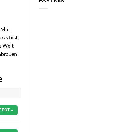
PARTNER
 Mut,
oks bist,
ie Welt
enbrauen
e
EBOT »