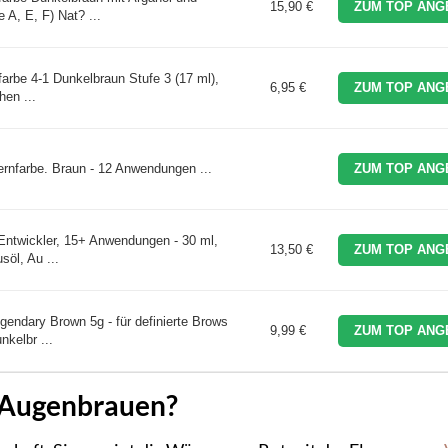
15,90 €
ZUM TOP ANG
 A, E, F) Nat? ...
rbe 4-1 Dunkelbraun Stufe 3 (17 ml),
6,95 €
ZUM TOP ANG
hen ...
nfarbe. Braun - 12 Anwendungen ...
ZUM TOP ANG
ntwickler, 15+ Anwendungen - 30 ml,
13,50 €
ZUM TOP ANG
söl, Au ...
ndary Brown 5g - für definierte Brows
9,99 €
ZUM TOP ANG
nkelbr ...
 Augenbrauen?