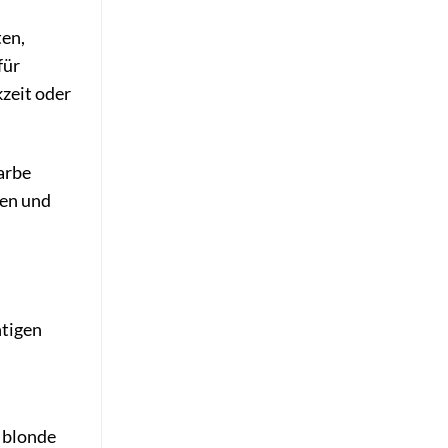
ten,
für
kzeit oder
arbe
ren und
htigen
 blonde