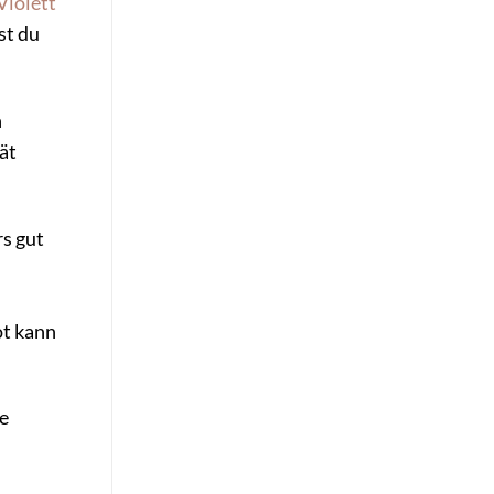
Violett
st du
n
ät
s gut
ot kann
e