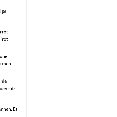
nige
rrot-
irot
aune
warmen
ähle
nderrot-
ennen. Es