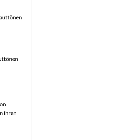
Hauttönen
e
auttönen
von
n ihren