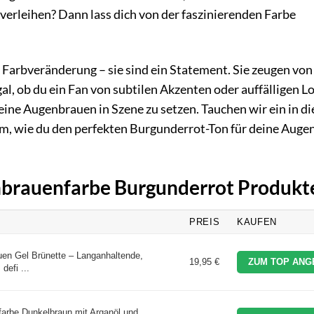
verleihen? Dann lass dich von der faszinierenden Farbe
Farbveränderung – sie sind ein Statement. Sie zeugen von
al, ob du ein Fan von subtilen Akzenten oder auffälligen Lo
eine Augenbrauen in Szene zu setzen. Tauchen wir ein in d
am, wie du den perfekten Burgunderrot-Ton für deine Aug
enbrauenfarbe Burgunderrot Produkt
PREIS
KAUFEN
n Gel Brünette – Langanhaltende,
19,95 €
ZUM TOP ANG
defi ...
be Dunkelbraun mit Arganöl und