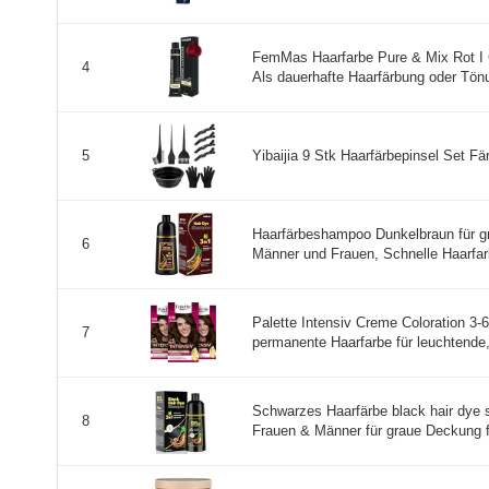
FemMas Haarfarbe Pure & Mix Rot I 
4
Als dauerhafte Haarfärbung oder Tönu
Yibaijia 9 Stk Haarfärbepinsel Set F
5
Haarfärbeshampoo Dunkelbraun für gr
6
Männer und Frauen, Schnelle Haarfarb
Palette Intensiv Creme Coloration 3-
7
permanente Haarfarbe für leuchtende,
Schwarzes Haarfärbe black hair dye 
8
Frauen & Männer für graue Deckung fü