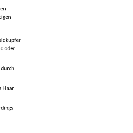
gen
tigen
oldkupfer
nd oder
 durch
s Haar
rdings