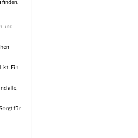
 finden.
en und
chen
ist. Ein
nd alle,
Sorgt für