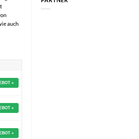
PARTNER
t
von
wie auch
EBOT »
EBOT »
EBOT »