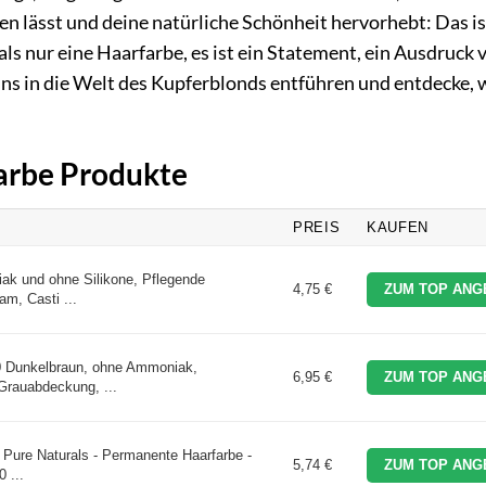
len lässt und deine natürliche Schönheit hervorhebt: Das is
als nur eine Haarfarbe, es ist ein Statement, ein Ausdruck 
uns in die Welt des Kupferblonds entführen und entdecke, 
farbe Produkte
PREIS
KAUFEN
iak und ohne Silikone, Pflegende
4,75 €
ZUM TOP ANG
am, Casti ...
.0 Dunkelbraun, ohne Ammoniak,
6,95 €
ZUM TOP ANG
Grauabdeckung, ...
 Pure Naturals - Permanente Haarfarbe -
5,74 €
ZUM TOP ANG
 ...