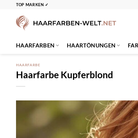
Zum
TOP MARKEN ✓
Inhalt
springen
HAARFARBEN
HAARTÖNUNGEN
FA
HAARFARBE
Haarfarbe Kupferblond