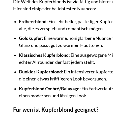
Die Welt des Kupferblonds ist vielfältig und bietet
Hier sind einige der beliebtesten Nuancen:
Erdbeerblond:
Ein sehr heller, pastelliger Kupf
alle, die es verspielt und romantisch mögen.
Goldkupfer:
Eine warme, honigfarbene Nuance mi
Glanz und passt gut zu warmen Hauttönen.
Klassisches Kupferblond:
Eine ausgewogene Misc
echter Allrounder, der fast jedem steht.
Dunkles Kupferblond:
Ein intensiverer Kupferto
die einen etwas kräftigeren Look bevorzugen.
Kupferblond Ombré/Balayage:
Ein Farbverlauf 
einen modernen und lässigen Look.
Für wen ist Kupferblond geeignet?