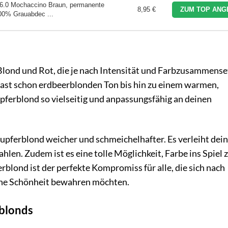
 6.0 Mochaccino Braun, permanente
8,95 €
ZUM TOP ANG
00% Grauabdec ...
lond und Rot, die je nach Intensität und Farbzusammens
 fast schon erdbeerblonden Ton bis hin zu einem warmen,
pferblond so vielseitig und anpassungsfähig an deinen
Kupferblond weicher und schmeichelhafter. Es verleiht dei
hlen. Zudem ist es eine tolle Möglichkeit, Farbe ins Spiel 
rblond ist der perfekte Kompromiss für alle, die sich nach
iche Schönheit bewahren möchten.
blonds