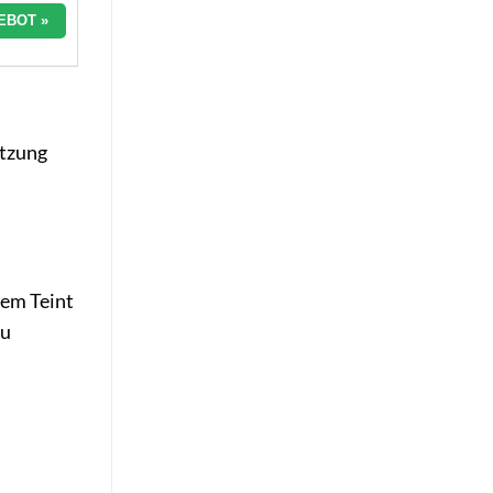
EBOT »
etzung
nem Teint
zu