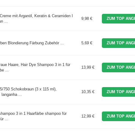
Creme mit Arganöl, Keratin & Ceramiden I
9,98 €
ZUM TOP ANG
n ...
ärben Blondierung Färbung Zubehör ...
5,69 €
ZUM TOP ANG
aue Haare, Hair Dye Shampoo 3 in 1 für
13,99 €
ZUM TOP ANG
e ...
65/750 Schokobraun (3 x 115 ml),
10,35 €
ZUM TOP ANG
 langanha ...
shampoo 3 in 1 Haarfärbe shampoo für
12,99 €
ZUM TOP ANG
r ...