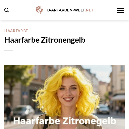
Zum
Inhalt
springen
HAARFARBE
Haarfarbe Zitronengelb