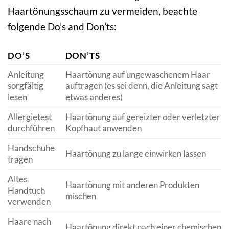
Haartönungsschaum zu vermeiden, beachte
folgende Do’s and Don’ts:
DO’S
DON’TS
Anleitung
Haartönung auf ungewaschenem Haar
sorgfältig
auftragen (es sei denn, die Anleitung sagt
lesen
etwas anderes)
Allergietest
Haartönung auf gereizter oder verletzter
durchführen
Kopfhaut anwenden
Handschuhe
Haartönung zu lange einwirken lassen
tragen
Altes
Haartönung mit anderen Produkten
Handtuch
mischen
verwenden
Haare nach
Haartönung direkt nach einer chemischen