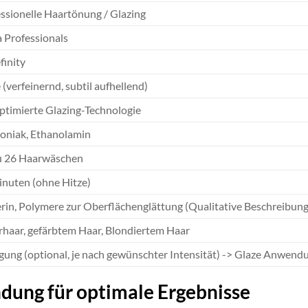
ssionelle Haartönung / Glazing
 Professionals
finity
(verfeinernd, subtil aufhellend)
timierte Glazing-Technologie
niak, Ethanolamin
zu 26 Haarwäschen
nuten (ohne Hitze)
rin, Polymere zur Oberflächenglättung (Qualitative Beschreibung,
haar, gefärbtem Haar, Blondiertem Haar
gung (optional, je nach gewünschter Intensität) -> Glaze Anwend
dung für optimale Ergebnisse