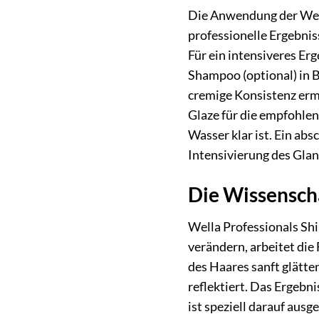
Die Anwendung der Well
professionelle Ergebni
Für ein intensiveres Er
Shampoo (optional) in 
cremige Konsistenz ermö
Glaze für die empfohlen
Wasser klar ist. Ein ab
Intensivierung des Gla
Die Wissenscha
Wella Professionals Shi
verändern, arbeitet die 
des Haares sanft glätten
reflektiert. Das Ergebn
ist speziell darauf aus