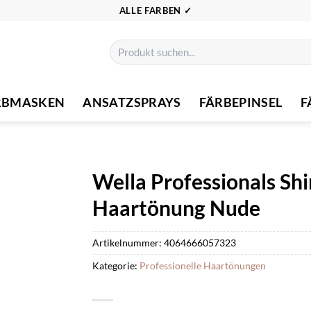
ALLE FARBEN ✓
Suchen
nach:
RBMASKEN
ANSATZSPRAYS
FÄRBEPINSEL
F
Wella Professionals Shi
Haartönung Nude
Artikelnummer:
4064666057323
Kategorie:
Professionelle Haartönungen