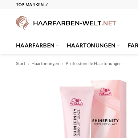
Zum
TOP MARKEN ✓
Inhalt
springen
HAARFARBEN
HAARTÖNUNGEN
FA
Start
»
Haartönungen
»
Professionelle Haartönungen