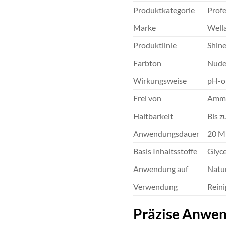
Produktkategorie
Profe
Marke
Wella
Produktlinie
Shine
Farbton
Nude 
Wirkungsweise
pH-op
Frei von
Ammo
Haltbarkeit
Bis 
Anwendungsdauer
20 Mi
Basis Inhaltsstoffe
Glyce
Anwendung auf
Natur
Verwendung
Reini
Präzise Anwen