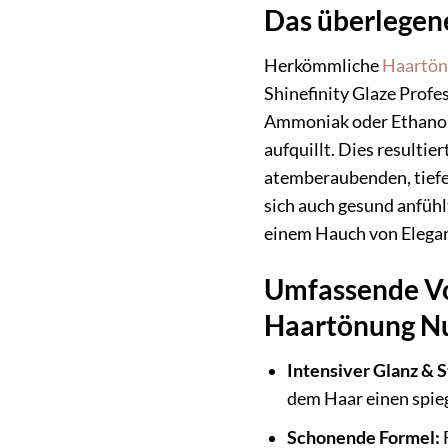
Das überlegene
Herkömmliche
Haartö
Shinefinity Glaze Profe
Ammoniak oder Ethanolam
aufquillt. Dies resultie
atemberaubenden, tiefen
sich auch gesund anfühl
einem Hauch von Elegan
Umfassende Vor
Haartönung N
Intensiver Glanz & S
dem Haar einen spieg
Schonende Formel:
F