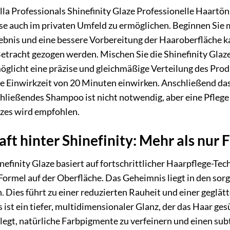
a Professionals Shinefinity Glaze Professionelle Haartön
sse auch im privaten Umfeld zu ermöglichen. Beginnen Sie
gebnis und eine bessere Vorbereitung der Haaroberfläche 
Betracht gezogen werden. Mischen Sie die Shinefinity Gla
glicht eine präzise und gleichmäßige Verteilung des Produk
e Einwirkzeit von 20 Minuten einwirken. Anschließend das
schließendes Shampoo ist nicht notwendig, aber eine Pfleg
nzes wird empfohlen.
ft hinter Shinefinity: Mehr als nur 
nefinity Glaze basiert auf fortschrittlicher Haarpflege-Te
Formel auf der Oberfläche. Das Geheimnis liegt in den sorg
. Dies führt zu einer reduzierten Rauheit und einer geglät
is ist ein tiefer, multidimensionaler Glanz, der das Haar g
gelegt, natürliche Farbpigmente zu verfeinern und einen su