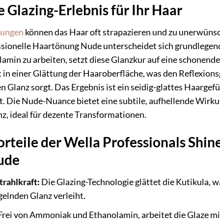
 Glazing-Erlebnis für Ihr Haar
nungen
können das Haar oft strapazieren und zu unerwünsc
ssionelle Haartönung Nude unterscheidet sich grundlegend
in zu arbeiten, setzt diese Glanzkur auf eine schonende,
rt in einer Glättung der Haaroberfläche, was den Reflexions
 Glanz sorgt. Das Ergebnis ist ein seidig-glattes Haargefüh
t. Die Nude-Nuance bietet eine subtile, aufhellende Wirku
z, ideal für dezente Transformationen.
teile der Wella Professionals Shine
ude
trahlkraft:
Die Glazing-Technologie glättet die Kutikula, w
elnden Glanz verleiht.
rei von Ammoniak und Ethanolamin, arbeitet die Glaze m