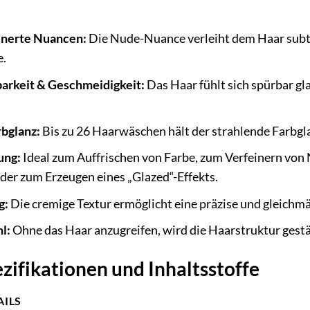
inerte Nuancen:
Die Nude-Nuance verleiht dem Haar subti
e.
rkeit & Geschmeidigkeit:
Das Haar fühlt sich spürbar g
bglanz:
Bis zu 26 Haarwäschen hält der strahlende Farbgla
ung:
Ideal zum Auffrischen von Farbe, zum Verfeinern von
er zum Erzeugen eines „Glazed“-Effekts.
g:
Die cremige Textur ermöglicht eine präzise und gleichmä
l:
Ohne das Haar anzugreifen, wird die Haarstruktur gestär
zifikationen und Inhaltsstoffe
AILS