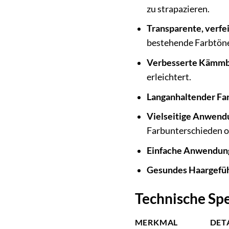
zu strapazieren.
Transparente, verfe
bestehende Farbtön
Verbesserte Kämmba
erleichtert.
Langanhaltender Far
Vielseitige Anwend
Farbunterschieden od
Einfache Anwendun
Gesundes Haargefüh
Technische Spe
MERKMAL
DET