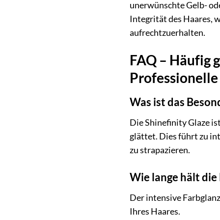
unerwünschte Gelb- ode
Integrität des Haares, 
aufrechtzuerhalten.
FAQ – Häufig g
Professionell
Was ist das Beson
Die Shinefinity Glaze i
glättet. Dies führt zu 
zu strapazieren.
Wie lange hält die
Der intensive Farbglanz
Ihres Haares.