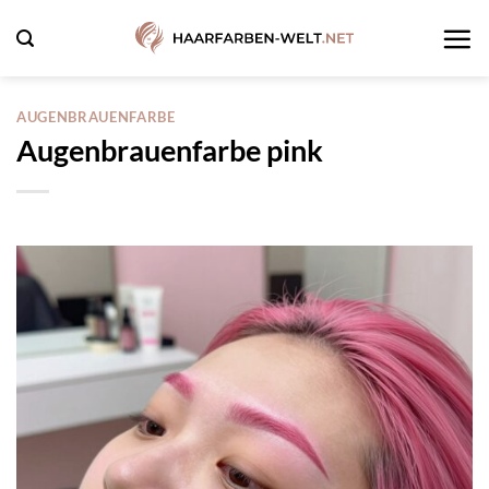
Zum
Inhalt
springen
AUGENBRAUENFARBE
Augenbrauenfarbe pink