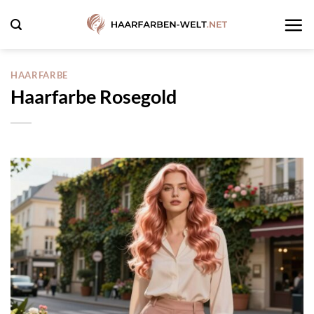
Zum
Inhalt
springen
HAARFARBE
Haarfarbe Rosegold