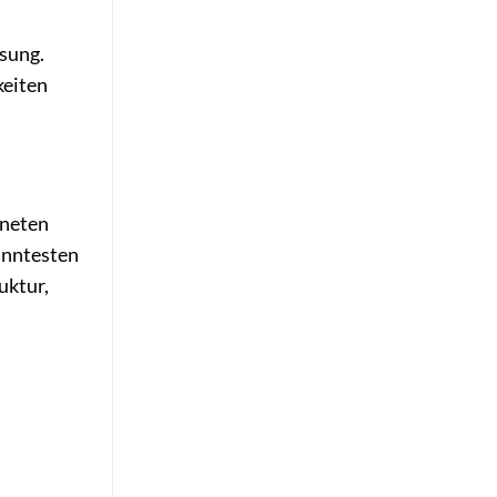
ösung.
keiten
kneten
anntesten
uktur,