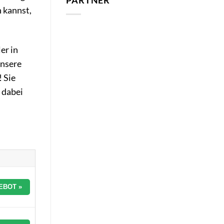
PARTNER
n kannst,
er in
unsere
 Sie
 dabei
EBOT »