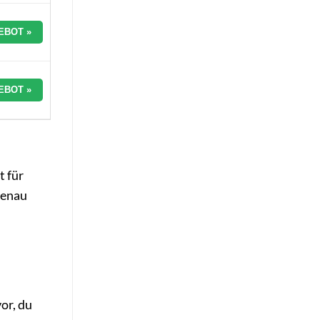
EBOT »
EBOT »
t für
genau
or, du