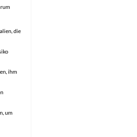
warum
lien, die
siko
ken, ihm
en
en, um