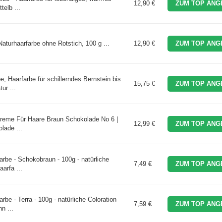
12,90 €
ZUM TOP ANG
telb ...
aturhaarfarbe ohne Rotstich, 100 g ...
12,90 €
ZUM TOP ANG
Haarfarbe für schillerndes Bernstein bis
15,75 €
ZUM TOP ANG
ur ...
creme Für Haare Braun Schokolade No 6 |
12,99 €
ZUM TOP ANG
lade ...
be - Schokobraun - 100g - natürliche
7,49 €
ZUM TOP ANG
arfa ...
e - Terra - 100g - natürliche Coloration
7,59 €
ZUM TOP ANG
n ...