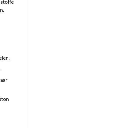
stoffe
n.
elen.
.
Haar
bton