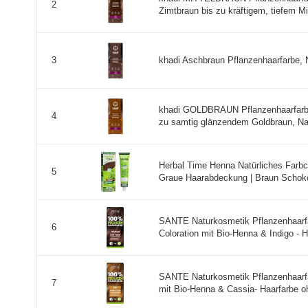
2
Zimtbraun bis zu kräftigem, tiefem Mit
khadi Aschbraun Pflanzenhaarfarbe, N
3
khadi GOLDBRAUN Pflanzenhaarfarbe, 
4
zu samtig glänzendem Goldbraun, Nat
Herbal Time Henna Natürliches Farb
5
Graue Haarabdeckung | Braun Schoko
SANTE Naturkosmetik Pflanzenhaarfar
6
Coloration mit Bio-Henna & Indigo - Ha
SANTE Naturkosmetik Pflanzenhaarfarb
7
mit Bio-Henna & Cassia- Haarfarbe oh